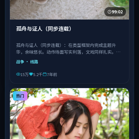
99:02
孤舟与证人（同步连载）
孤舟与证人（同步连载）：在类型框架内完成主题升
华，余味悠长。动作场面写实利落，文戏同样扎实。由
丹尼斯·维伦纽瓦执导，文淇、宋康昊、长泽雅美等主
战争
· 线路
演，越南出品，类型为战争。
15万
5.2千
7年前
热门