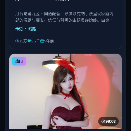
月台与第九区·国语配音：导演以克制手法呈现家庭内
部的沉默与爆发。信任与背叛的主题贯穿始终。由徐克
执导，章子怡、菅田将晖、张子枫等主演，中国台湾出
传记
· 线路
品，类型为传记。
15万
5.2千
5年前
热门
99:08