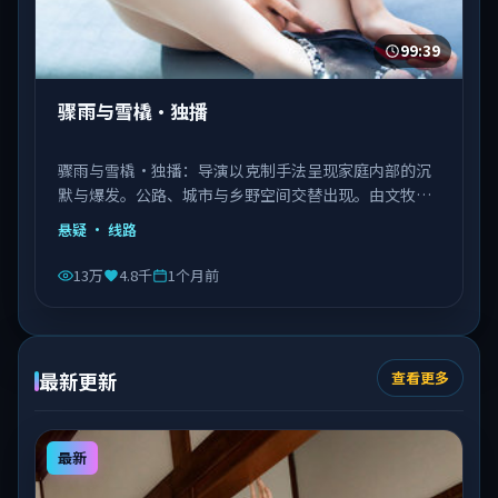
99:39
骤雨与雪橇·独播
骤雨与雪橇·独播：导演以克制手法呈现家庭内部的沉
默与爆发。公路、城市与乡野空间交替出现。由文牧野
执导，秦海璐、文淇、邓恩熙等主演，意大利出品，类
悬疑
· 线路
型为悬疑。
13万
4.8千
1个月前
最新更新
查看更多
最新