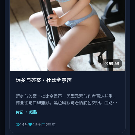
99:59
远乡与答案·杜比全景声
远乡与答案·杜比全景声：类型元素与作者表达并重，
商业性与口碑兼顾。黑色幽默与悲情底色交织。由路阳
执导，张译、肖战、杨紫琼等主演，中国香港出品，类
传记
· 线路
型为传记。
14万
4.9千
2年前