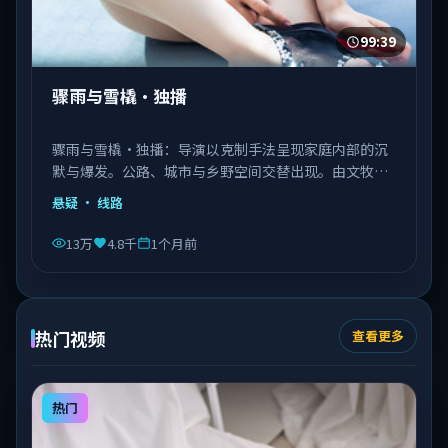
99:39
骤雨与雪橇·独播
骤雨与雪橇·独播：导演以克制手法呈现家庭内部的沉
默与爆发。公路、城市与乡野空间交替出现。由文牧野
执导，秦海璐、文淇、邓恩熙等主演，意大利出品，类
悬疑
· 线路
型为悬疑。
13万
4.8千
1个月前
热门视频
查看更多
热门