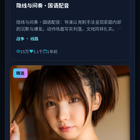
隐线与间奏·国语配音
隐线与间奏·国语配音：导演以克制手法呈现家庭内部
的沉默与爆发。动作场面写实利落，文戏同样扎实。由
李安执导，王景春、艾伦、赵丽颖等主演，中国大陆出
战争
· 线路
品，类型为战争。
15万
5.1千
1年前
精选