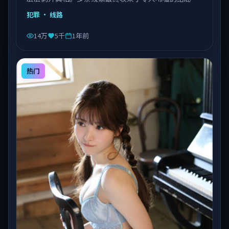
由陈凯歌执导，乔杉、沈腾、易烊千玺等主演，泰国出
犯罪
· 线路
品，类型为犯罪。
14万
5千
1年前
热门