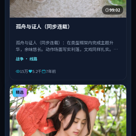
99:02
孤舟与证人（同步连载）
孤舟与证人（同步连载）：在类型框架内完成主题升
华，余味悠长。动作场面写实利落，文戏同样扎实。由
丹尼斯·维伦纽瓦执导，文淇、宋康昊、长泽雅美等主
战争
· 线路
演，越南出品，类型为战争。
15万
5.2千
7年前
精选