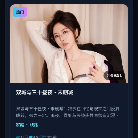
热门
99:51
双城与三十昼夜·未删减
双城与三十昼夜·未删减：叙事在回忆与现实之间反复
跳转，张力十足。雨夜、霓虹与长镜头共同营造沉浸氛
围。由陈凯歌执导，佟丽娅、马丽、瑛太等主演，韩国
家庭
· 线路
出品，类型为家庭。
14万
4.8千
2年前