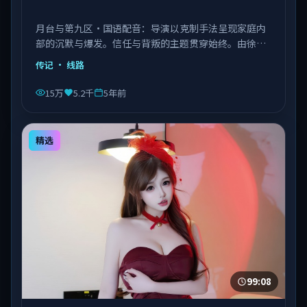
月台与第九区·国语配音：导演以克制手法呈现家庭内
部的沉默与爆发。信任与背叛的主题贯穿始终。由徐克
执导，章子怡、菅田将晖、张子枫等主演，中国台湾出
传记
· 线路
品，类型为传记。
15万
5.2千
5年前
精选
99:08