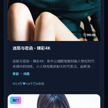
99:06
迷局与密函·臻彩4K
迷局与密函·臻彩4K：影片以细腻笔触刻画人物在时代
夹缝中的抉择。小人物视角折射大时代变迁。由新海诚
执导，刘德华、王景春、王凯等主演，泰国出品，类型
家庭
· 线路
为家庭。
14万
4.8千
6年前
热门