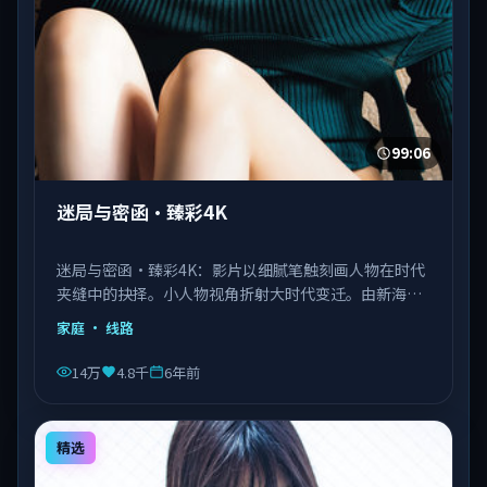
99:06
迷局与密函·臻彩4K
迷局与密函·臻彩4K：影片以细腻笔触刻画人物在时代
夹缝中的抉择。小人物视角折射大时代变迁。由新海诚
执导，刘德华、王景春、王凯等主演，泰国出品，类型
家庭
· 线路
为家庭。
14万
4.8千
6年前
精选