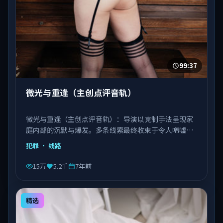
99:37
微光与重逢（主创点评音轨）
微光与重逢（主创点评音轨）：导演以克制手法呈现家
庭内部的沉默与爆发。多条线索最终收束于令人唏嘘的
结局。由徐克执导，刘德华、巩俐、宋康昊等主演，日
犯罪
· 线路
本出品，类型为犯罪。
15万
5.2千
7年前
精选