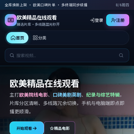
跳到主要内容
全库焕新上架 · 欧美口碑片单 · 多终端同步续播
8/6周四
欧美精品在线观看
登录
注册
臻选片库·多线路蓝光秒开
首页
分类
欧美精品在线观看
主打
欧美院线电影
、
口碑美剧英剧
、
纪录与综艺特辑
，
片库分区清晰、多线路冗余切换，手机与电脑端即点即
播更顺滑。
开始观看
精品电影