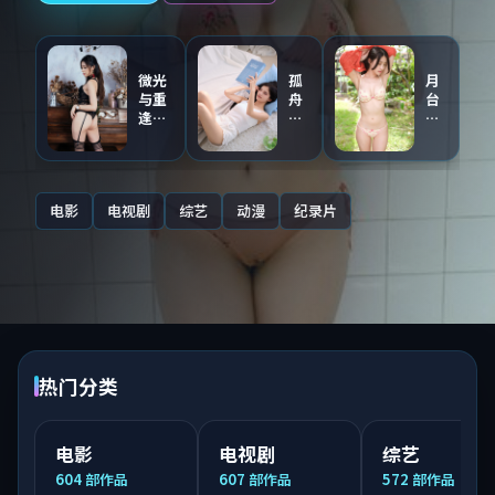
微光
孤
月
与重
舟
台
逢
与
与
（主
证
第
创点
人
九
评音
（同
区
轨）
步
·
电影
电视剧
综艺
动漫
纪录片
连
国
载）
语
配
音
热门分类
电影
电视剧
综艺
604
部作品
607
部作品
572
部作品