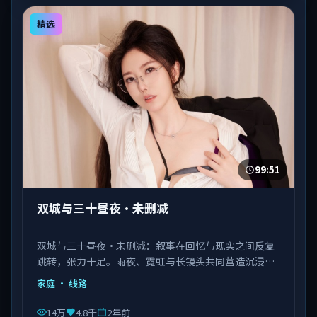
精选
99:51
双城与三十昼夜·未删减
双城与三十昼夜·未删减：叙事在回忆与现实之间反复
跳转，张力十足。雨夜、霓虹与长镜头共同营造沉浸氛
围。由陈凯歌执导，佟丽娅、马丽、瑛太等主演，韩国
家庭
· 线路
出品，类型为家庭。
14万
4.8千
2年前