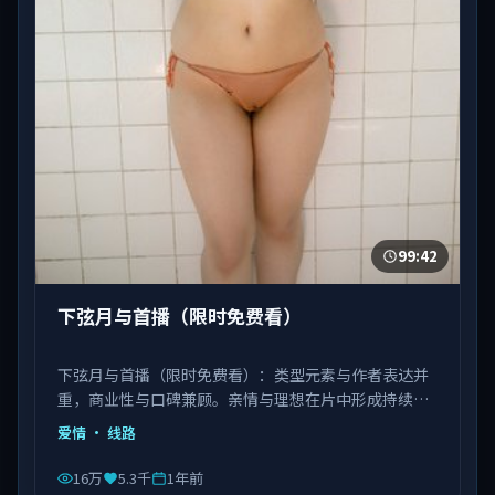
99:42
下弦月与首播（限时免费看）
下弦月与首播（限时免费看）：类型元素与作者表达并
重，商业性与口碑兼顾。亲情与理想在片中形成持续拉
扯。由饶晓志执导，白宇、刘亦菲、肖央等主演，中国
爱情
· 线路
台湾出品，类型为爱情。
16万
5.3千
1年前