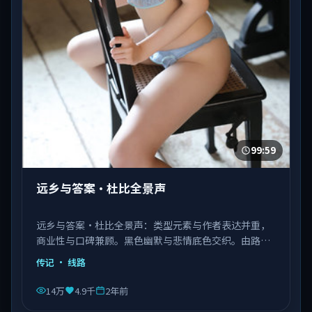
99:59
远乡与答案·杜比全景声
远乡与答案·杜比全景声：类型元素与作者表达并重，
商业性与口碑兼顾。黑色幽默与悲情底色交织。由路阳
执导，张译、肖战、杨紫琼等主演，中国香港出品，类
传记
· 线路
型为传记。
14万
4.9千
2年前