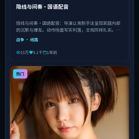
隐线与间奏·国语配音
隐线与间奏·国语配音：导演以克制手法呈现家庭内部
的沉默与爆发。动作场面写实利落，文戏同样扎实。由
李安执导，王景春、艾伦、赵丽颖等主演，中国大陆出
战争
· 线路
品，类型为战争。
15万
5.1千
1年前
热门